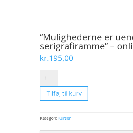
“Mulighederne er uen
serigrafiramme” – onl
kr.
195,00
"Mulighederne
er
uendelige
Tilføj til kurv
med
en
tom
serigrafiramme"
Kategori:
Kurser
-
online