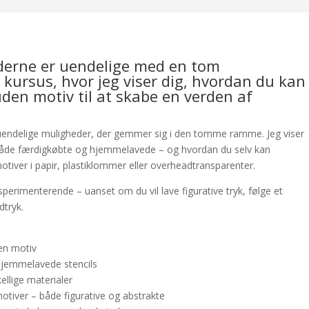
derne er uendelige med en tom
 kursus, hvor jeg viser dig, hvordan du kan
den motiv til at skabe en verden af
e uendelige muligheder, der gemmer sig i den tomme ramme. Jeg viser
 både færdigkøbte og hjemmelavede – og hvordan du selv kan
tiver i papir, plastiklommer eller overheadtransparenter.
perimenterende – uanset om du vil lave figurative tryk, følge et
dtryk.
en motiv
hjemmelavede stencils
ellige materialer
tiver – både figurative og abstrakte