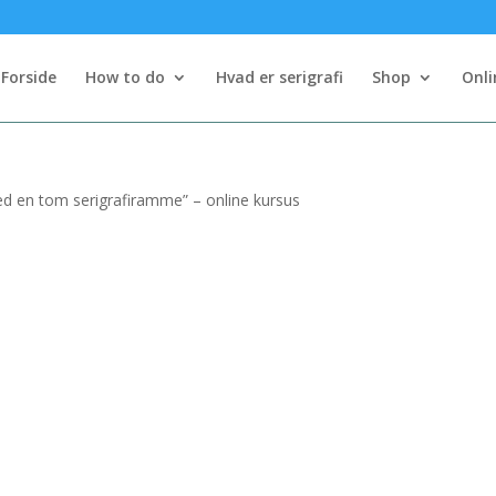
Forside
How to do
Hvad er serigrafi
Shop
Onli
d en tom serigrafiramme” – online kursus