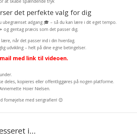
for at skabe spændende tryk
rser det perfekte valg for dig
 du ubegrænset adgang 🎓 – så du kan lære i dit eget tempo.
 ⏩ og gentag præcis som det passer dig.
 lære, når det passer ind i din hverdag.
glig udvikling – helt på dine egne betingelser.
ail med link til videoen.
kunder.
ke deles, kopieres eller offentliggøres på nogen platforme.
og Annemette Hoier Nielsen.
od fornøjelse med serigrafien! 😊
esseret i…