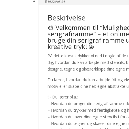
kursus
Beskrivelse
antal
Beskrivelse
🎨 Velkommen til “Mulighe
serigrafiramme” – et online
bruge din serigrafiramme u
kreative tryk! 💫
På dette kursus dykker vi ned i nogle af d
dig, hvordan du kan arbejde med stencils,
designe, tegne og skære/klippe dine egne mo
Du lærer, hvordan du kan arbejde frit og eks
motiv eller skabe dine helt egne abstrakte u
✨ Du lærer bl.a.:
– Hvordan du bruger din serigrafiramme ud
– Hvordan du trykker med færdigkøbte og 
– Hvordan du laver dine egne stencils i forsk
– Hvordan du tegner og skærer dine egne mo