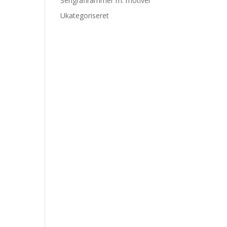
Serigrafirammer m. motiver
Ukategoriseret