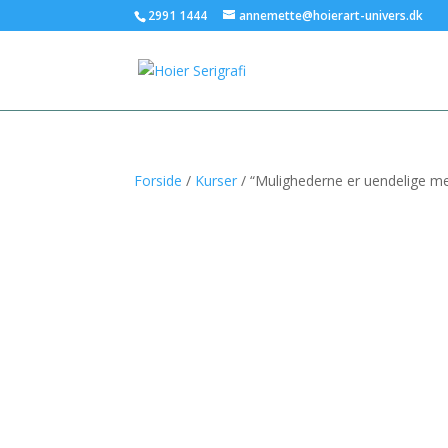
2991 1444
annemette@hoierart-univers.dk
Forside
/
Kurser
/ “Mulighederne er uendelige me