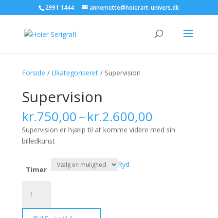
2991 1444
annemette@hoierart-univers.dk
Forside
/
Ukategoriseret
/ Supervision
Supervision
Prisinterval
kr.
750,00
–
kr.
2.600,00
kr.750,00
Supervision er hjælp til at komme videre med sin
til
billedkunst
kr.2.600,00
Ryd
Timer
Supervision
antal