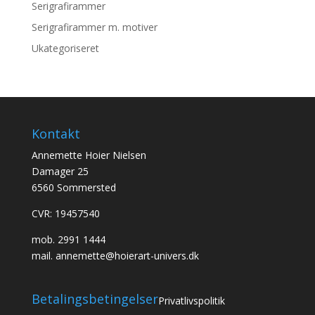
Serigrafirammer
Serigrafirammer m. motiver
Ukategoriseret
Kontakt
Annemette Hoier Nielsen
Damager 25
6560 Sommersted
CVR: 19457540
mob.
2991 1444
mail.
annemette@hoierart-univers.dk
Betalingsbetingelser
Privatlivspolitik