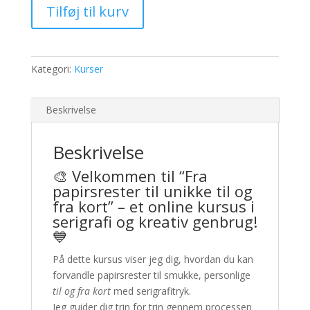
Tilføj til kurv
unikke
til
og
fra
Kategori:
Kurser
kort”
-
online
Beskrivelse
kursus
antal
Beskrivelse
🎨 Velkommen til “Fra
papirsrester til unikke til og
fra kort” – et online kursus i
serigrafi og kreativ genbrug!
💙
På dette kursus viser jeg dig, hvordan du kan
forvandle papirsrester til smukke, personlige
til og fra kort
med serigrafitryk.
Jeg guider dig trin for trin gennem processen