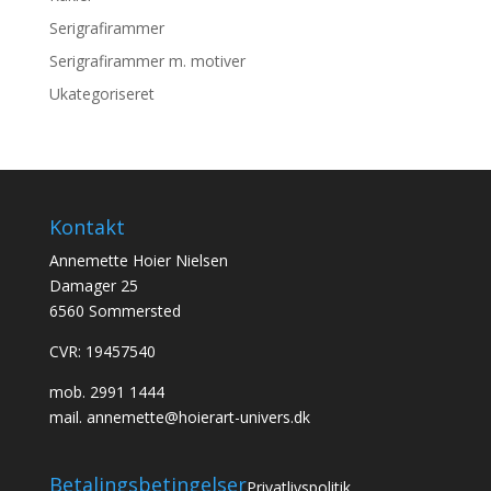
Serigrafirammer
Serigrafirammer m. motiver
Ukategoriseret
Kontakt
Annemette Hoier Nielsen
Damager 25
6560 Sommersted
CVR: 19457540
mob.
2991 1444
mail.
annemette@hoierart-univers.dk
Betalingsbetingelser
Privatlivspolitik