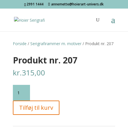
2991 1444
annemette@hoierart-univers.dk
Forside
/
Serigrafirammer m. motiver
/ Produkt nr. 207
Produkt nr. 207
kr.
315,00
Produkt
nr.
207
Tilføj til kurv
antal