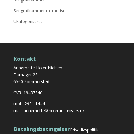
Serigrafirammer m. motiver
Ukategoriseret
Kontakt
Annemette Hoier Nielsen
Damager 25
6560 Sommersted
CVR: 19457540
mob.
2991 1444
mail.
annemette@hoierart-univers.dk
Betalingsbetingelser
Privatlivspolitik