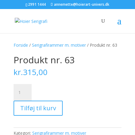
2991 1444
annemette@hoierart-univers.dk
Forside
/
Serigrafirammer m. motiver
/ Produkt nr. 63
Produkt nr. 63
kr.
315,00
Produkt
nr.
63
Tilføj til kurv
antal
Kategori:
Serigrafirammer m. motiver