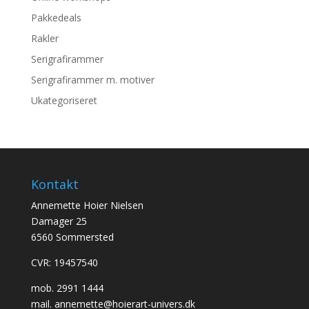
Pakkedeals
Rakler
Serigrafirammer
Serigrafirammer m. motiver
Ukategoriseret
Kontakt
Annemette Hoier Nielsen
Damager 25
6560 Sommersted
CVR: 19457540
mob.
2991 1444
mail.
annemette@hoierart-univers.dk