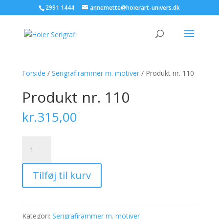
2991 1444
annemette@hoierart-univers.dk
Forside
/
Serigrafirammer m. motiver
/ Produkt nr. 110
Produkt nr. 110
kr.
315,00
Produkt
nr.
110
Tilføj til kurv
antal
Kategori:
Serigrafirammer m. motiver