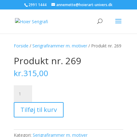
2991 1444
annemette@hoierart-univers.dk
Forside
/
Serigrafirammer m. motiver
/ Produkt nr. 269
Produkt nr. 269
kr.
315,00
Produkt
nr.
269
Tilføj til kurv
antal
Kategori:
Serigrafirammer m. motiver